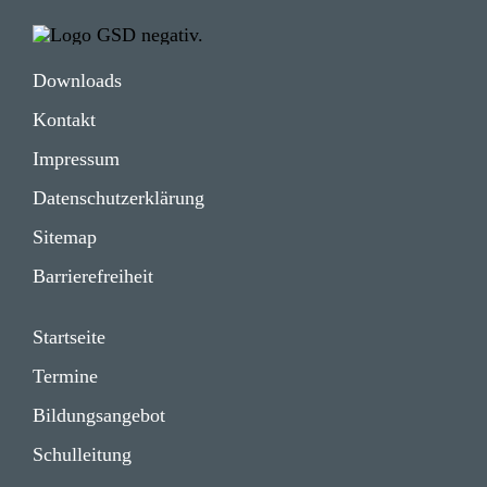
Down­loads
Kontakt
Impressum
Daten­schutz­er­klä­rung
Sitemap
Barrie­re­frei­heit
Start­seite
Termine
Bildungs­angebot
Schul­lei­tung