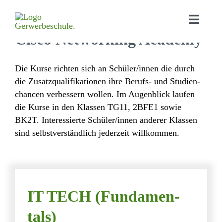
Cisco Networ­king Academy
Home
Die Kurse richten sich an Schüler/​innen die durch
die Zusatz­qua­li­fi­ka­tionen ihre Berufs- und Studi­en­
Aktu­elles
chancen verbes­sern wollen. Im Augen­blick laufen
die Kurse in den Klassen TG11, 2BFE1 sowie
Bildungs­angebot
BK2T. Inter­es­sierte Schüler/​innen anderer Klassen
Orga­ni­sa­tion
sind selbst­ver­ständ­lich jeder­zeit willkommen.
Schul­leben
Down­loads
IT TECH (Funda­men­
Kontakt
tals)