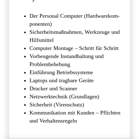
Impressum
Daten­schutz­er­klä­rung
Der Personal Computer (Hard­ware­kom­
po­nenten)
Sicher­heits­maß­nahmen, Werk­zeuge und
Hilfsmittel
Computer Montage – Schritt für Schritt
Vorbeu­gende Instand­hal­tung und
Problembehebung
Einfüh­rung Betriebssysteme
Laptops und trag­bare Geräte
Drucker und Scanner
Netz­werk­technik (Grund­lagen)
Sicher­heit (Viren­schutz)
Kommu­ni­ka­tion mit Kunden – Pflichten
und Verhaltensregeln