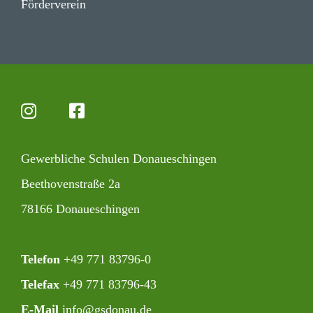
Förder­verein
Gewerb­liche Schulen Donaueschingen
Beet­ho­ven­straße 2a
78166 Donaueschingen
Telefon
+49 771 83796-0‍
Telefax
+49 771 83796-43
E-Mail
info@gsdonau.de