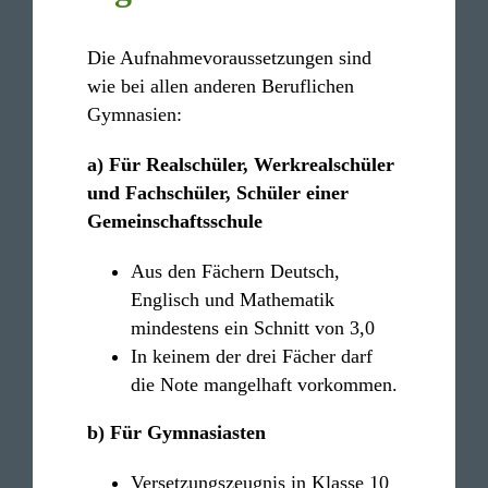
Die Aufnahme­voraussetzungen sind
wie bei allen anderen Beruf­li­chen
Gymnasien:
a) Für Real­schüler, Werk­re­al­schüler
und Fach­schüler, Schüler einer
Gemeinschaftsschule
Aus den Fächern Deutsch,
Englisch und Mathe­matik
mindes­tens ein Schnitt von 3,0
In keinem der drei Fächer darf
die Note mangel­haft vorkommen.
b) Für Gymnasiasten
Verset­zungs­zeugnis in Klasse 10