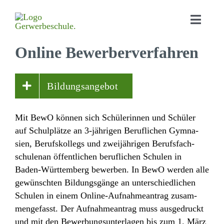
Online Bewer­ber­ver­fahren
Home
Bildungs­angebot
Aktu­elles
Bildungs­angebot
Mit BewO können sich Schü­le­rinnen und Schüler
auf Schul­plätze an 3-jährigen Beruf­li­chen Gymna­
Orga­ni­sa­tion
sien, Berufs­kol­legs und zwei­jäh­rigen Berufs­fach­
Schul­leben
schu­lenan öffent­li­chen beruf­li­chen Schulen in
Baden-Würt­tem­berg bewerben. In BewO werden alle
Down­loads
gewünschten Bildungs­gänge an unter­schied­li­chen
Schulen in einem Online-Aufnah­me­an­trag zusam­
Kontakt
men­ge­fasst. Der Aufnah­me­an­trag muss ausge­druckt
und mit den Bewer­bungs­un­ter­lagen bis zum 1. März