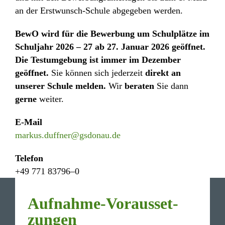
Impressum
an der Erst­wunsch-Schule abge­geben werden.
Daten­schutz­er­klä­rung
BewO wird für die Bewer­bung um Schul­plätze im
Schul­jahr 2026 – 27 ab 27. Januar 2026 geöffnet.
Die Test­um­ge­bung ist immer im Dezember
geöffnet.
Sie können sich jeder­zeit
direkt an
unserer Schule melden.
Wir
beraten
Sie dann
gerne
weiter.
E-Mail
markus.duffner@gsdonau.de
Telefon
+49 771 83796–0
Aufnahme-Voraus­set­
zungen