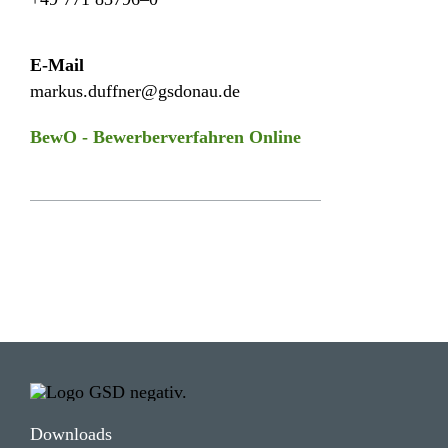
E-Mail
markus.duffner@gsdonau.de
BewO - Bewer­ber­ver­fahren Online
Down­loads