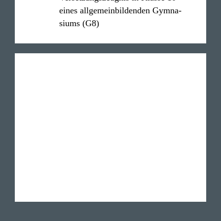
eines allge­mein­bil­denden Gymna­
siums (G8)