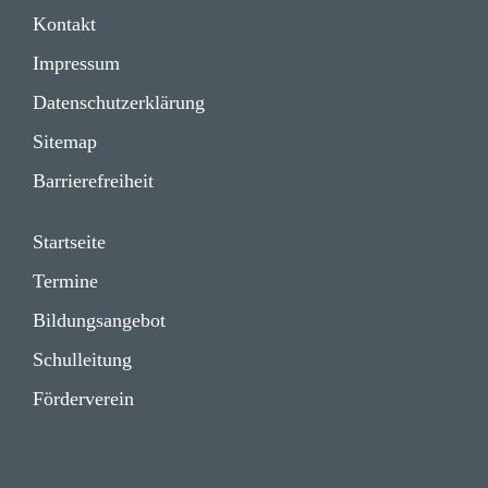
Kontakt
Impressum
Daten­schutz­er­klä­rung
Sitemap
Barrie­re­frei­heit
Start­seite
Termine
Bildungs­angebot
Schul­lei­tung
Förder­verein