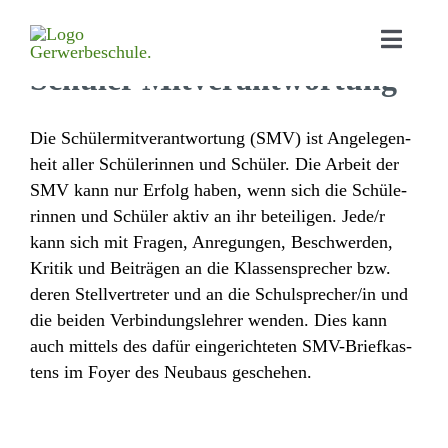
Schüler Mit­verantwortung
Home
Die Schü­ler­mit­ver­ant­wor­tung (SMV) ist Ange­le­gen­
heit aller Schü­le­rinnen und Schüler. Die Arbeit der
Aktu­elles
SMV kann nur Erfolg haben, wenn sich die Schü­le­
rinnen und Schüler aktiv an ihr betei­ligen. Jede/​r
Bildungs­angebot
kann sich mit Fragen, Anre­gungen, Beschwerden,
Orga­ni­sa­tion
Kritik und Beiträgen an die Klas­sen­spre­cher bzw.
deren Stell­ver­treter und an die Schulsprecher/​in und
Schul­leben
die beiden Verbin­dungs­lehrer wenden. Dies kann
auch mittels des dafür einge­rich­teten SMV-Brief­kas­
Down­loads
tens im Foyer des Neubaus geschehen.
Kontakt