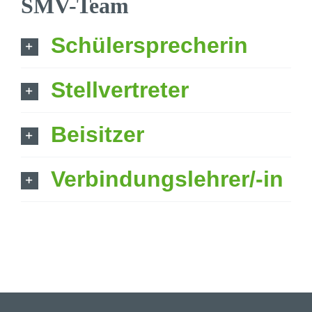
SMV-Team
Schü­ler­spre­cherin
Stell­ver­treter
Beisitzer
Verbin­dungs­leh­rer/-in