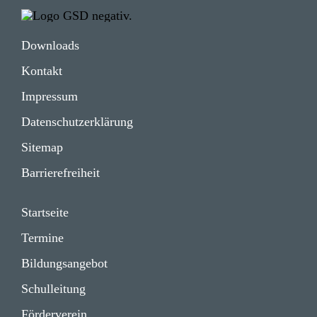
Down­loads
Kontakt
Impressum
Daten­schutz­er­klä­rung
Sitemap
Barrie­re­frei­heit
Start­seite
Termine
Bildungs­angebot
Schul­lei­tung
Förder­verein