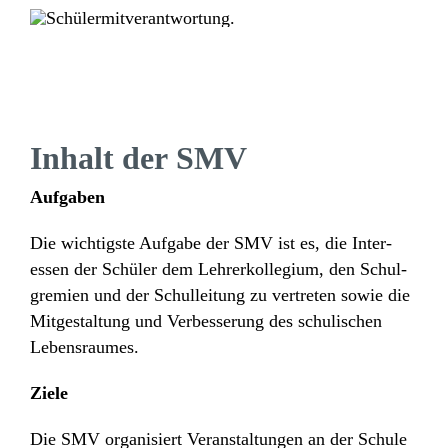
Impressum
Daten­schutz­er­klä­rung
Inhalt der SMV
Aufgaben
Die wich­tigste Aufgabe der SMV ist es, die Inter­
essen der Schüler dem Lehrer­kol­le­gium, den Schul­
gre­mien und der Schul­lei­tung zu vertreten sowie die
Mitge­stal­tung und Verbes­se­rung des schu­li­schen
Lebensraumes.
Ziele
Die SMV orga­ni­siert Veran­stal­tungen an der Schule