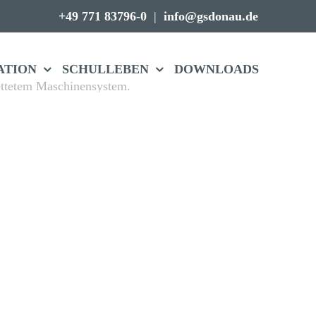
+49 771 83796-0
|
info@gsdonau.de
A­TION
SCHUL­LEBEN
DOWN­LOADS