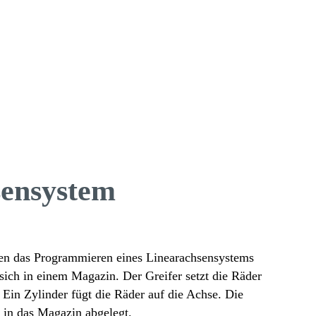
sen­system
en das Program­mieren eines Line­ar­ach­sen­sys­tems
sich in einem Magazin. Der Greifer setzt die Räder
g. Ein Zylinder fügt die Räder auf die Achse. Die
d in das Magazin abgelegt.