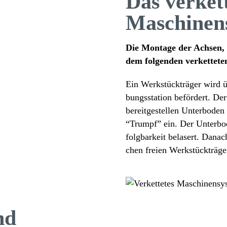
Das verket­
Maschinen
Die Montage der Achsen, d
dem folgenden verket­tet
Ein Werk­stück­träger wird ü
bungs­sta­tion beför­dert. D
bereit­ge­stellen Unter­boden
“Trumpf” ein. Der Unter­b
folg­bar­keit bela­sert. Dana
chen freien Werk­stück­träge
nd