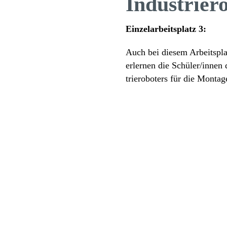
Indus­trie­r
Einzel­ar­beits­platz 3:
Auch bei diesem Arbeits­pla
erlernen die Schüler/​innen
trie­ro­bo­ters für die Monta