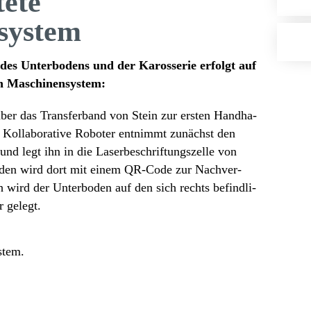
tete
system
es Unter­bo­dens und der Karos­serie erfolgt auf
en Maschinensystem:
ber das Trans­fer­band von Stein zur ersten Hand­ha­
er Kolla­bo­ra­tive Roboter entnimmt zunächst den
 und legt ihn in die Laser­be­schrif­tungs­zelle von
oden wird dort mit einem QR-Code zur Nach­ver­
ch wird der Unter­boden auf den sich rechts befind­li­
r gelegt.