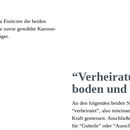
ma Fruit­core die beiden
e zuvor gewählte Karos­se­
äger.
“Verhei­ra­
boden und 
An den folgenden beiden St
“verhei­ratet”, also mitein
Kraft gemessen. Anschlie­ße
für “Gutteile” oder “Aussch