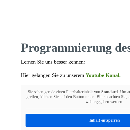
Program­mie­rung de
Lernen Sie uns besser kennen:
Hier gelangen Sie zu unserem
Youtube Kanal.
Sie sehen gerade einen Platz­hal­ter­in­halt von
Stan­dard
. Um au
greifen, klicken Sie auf den Button unten. Bitte beachten Sie, da
weiter­ge­geben werden.
Inhalt entsperren