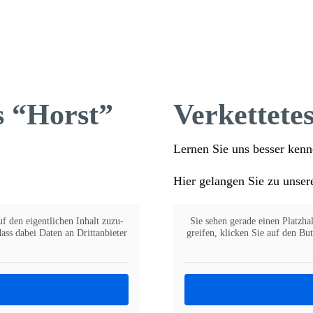
s “Horst”
Verket­tet
Lernen Sie uns besser kenn
Hier gelangen Sie zu unse
f den eigent­li­chen Inhalt zuzu­
Sie sehen gerade einen Platz­hal­
ss dabei Daten an Dritt­an­bieter
greifen, klicken Sie auf den Butt