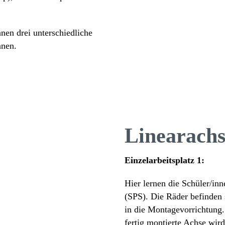
nnen drei unter­schied­liche
nnen.
Line­ar­ach­
Einzel­ar­beits­platz 1:
Hier lernen die Schüler/​inn
(SPS). Die Räder befinden 
in die Monta­ge­vor­rich­tun
fertig montierte Achse wir