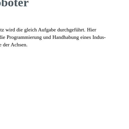
o­boter
tz wird die gleich Aufgabe durch­ge­führt. Hier
 die Program­mie­rung und Hand­ha­bung eines Indus­
ge der Achsen.