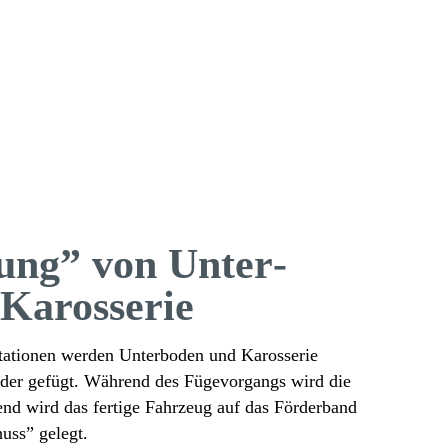
tung” von Unter­
Karosserie
ationen werden Unter­boden und Karos­serie
­ander gefügt. Während des Füge­vor­gangs wird die
nd wird das fertige Fahr­zeug auf das Förder­band
uss” gelegt.