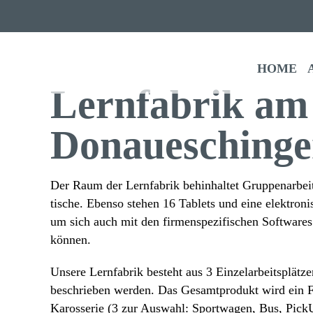
Start­seite
»
Bildungs­angebot
»
Tech­ni­sches Gymna
HOME
Lern­fa­brik a
Donauesching
Der Raum der Lern­fa­brik behin­haltet Grup­pen­ar­bei
ti­sche. Ebenso stehen 16 Tablets und eine elek­tro­ni
um sich auch mit den firmen­spe­zi­fi­schen Soft­war
können.
Unsere Lern­fa­brik besteht aus 3 Einzel­ar­beits­plät
beschrieben werden. Das Gesamt­pro­dukt wird ein Fa
Karos­serie (3 zur Auswahl: Sport­wagen, Bus, PickU