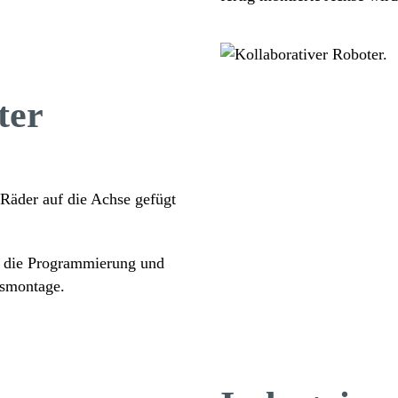
ter
e Räder auf die Achse gefügt
h die Program­mie­rung und
chsmontage.