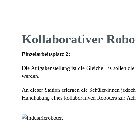
Kolla­bo­ra­tiver Robo
Einzel­ar­beits­platz 2:
Die Aufga­ben­stel­lung ist die Gleiche. Es sollen di
werden.
An dieser Station erlernen die Schüler/​innen jedoc
Hand­ha­bung eines kolla­bo­ra­tiven Robo­ters zur A