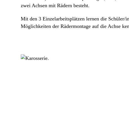
zwei Achsen mit Rädern besteht.
Mit den 3 Einzel­ar­beits­plätzen lernen die Schüler/​i
Möglich­keiten der Räder­mon­tage auf die Achse ke