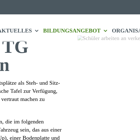
­sium
»
Lern­fa­brik 4.0
AKTU­ELLES
BILDUNGS­ANGEBOT
ORGA­NI­S
m TG
en
ts­plätze als Steh- und Sitz­
­sche Tafel zur Verfü­gung,
es vertraut machen zu
zen, die im folgenden
hr­zeug sein, das aus einer
p), einer Boden­platte und