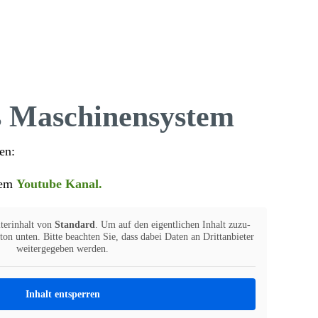
es Maschinensystem
en:
rem
Youtube Kanal.
ter­in­halt von
Stan­dard
. Um auf den eigent­li­chen Inhalt zuzu­
on unten. Bitte beachten Sie, dass dabei Daten an Dritt­an­bieter
weiter­ge­geben werden.
Inhalt entsperren