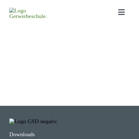
Home
Aktu­elles
Bildungs­angebot
Orga­ni­sa­tion
Schul­leben
Down­loads
Kontakt
Down­loads