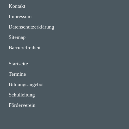
Impressum
Kontakt
Daten­schutz­er­klä­rung
Impressum
Daten­schutz­er­klä­rung
Sitemap
Barrie­re­frei­heit
Start­seite
Termine
Bildungs­angebot
Schul­lei­tung
Förder­verein