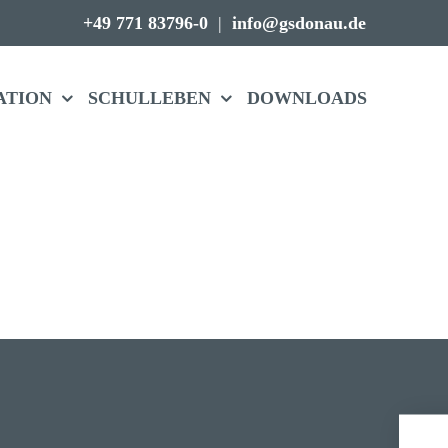
+49 771 83796-0
|
info@gsdonau.de
A­TION
SCHUL­LEBEN
DOWN­LOADS