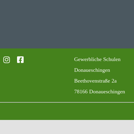
Gewerb­liche Schulen
Donaueschingen
Beet­ho­ven­straße 2a
78166 Donaueschingen