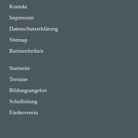
Impressum
Kontakt
Daten­schutz­er­klä­rung
Impressum
Daten­schutz­er­klä­rung
Sitemap
Barrie­re­frei­heit
Start­seite
Termine
Bildungs­angebot
Schul­lei­tung
Förder­verein