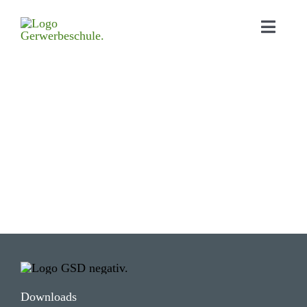
Home
Aktu­elles
Bildungs­angebot
Orga­ni­sa­tion
Schul­leben
Down­loads
Kontakt
Down­loads