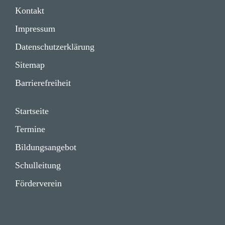
Impressum
Kontakt
Daten­schutz­er­klä­rung
Impressum
Daten­schutz­er­klä­rung
Sitemap
Barrie­re­frei­heit
Start­seite
Termine
Bildungs­angebot
Schul­lei­tung
Förder­verein