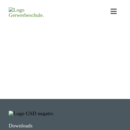
Home
Aktu­elles
Bildungs­angebot
Orga­ni­sa­tion
Schul­leben
Down­loads
Kontakt
Down­loads