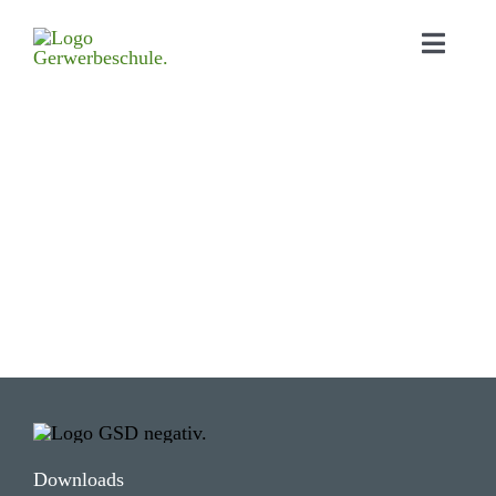
Home
Aktu­elles
Bildungs­angebot
Orga­ni­sa­tion
Schul­leben
Down­loads
Kontakt
Down­loads