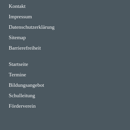
Impressum
Kontakt
Daten­schutz­er­klä­rung
Impressum
Daten­schutz­er­klä­rung
Sitemap
Barrie­re­frei­heit
Start­seite
Termine
Bildungs­angebot
Schul­lei­tung
Förder­verein