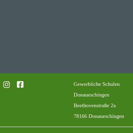
Gewerb­liche Schulen
Donaueschingen
Beet­ho­ven­straße 2a
78166 Donaueschingen