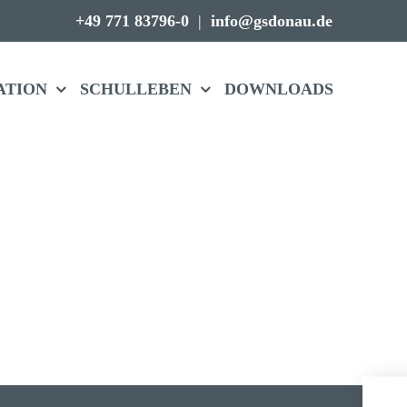
+49 771 83796-0
|
info@gsdonau.de
A­TION
SCHUL­LEBEN
DOWN­LOADS