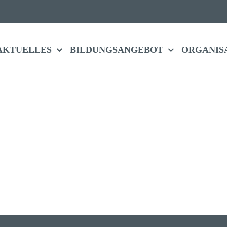
AKTU­ELLES
BILDUNGS­ANGEBOT
ORGA­NI­S