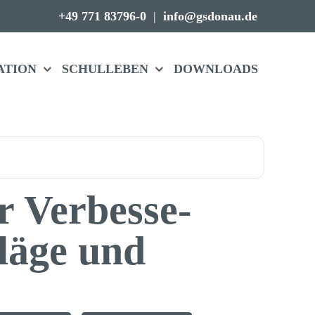
+49 771 83796-0
|
info@gsdonau.de
A­TION
SCHUL­LEBEN
DOWN­LOADS
 Verbes­se­
hläge und