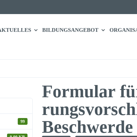
AKTU­ELLES
BILDUNGS­ANGEBOT
ORGA­NI­S
Formular für
rungs­vor­sc
Beschwerde
99