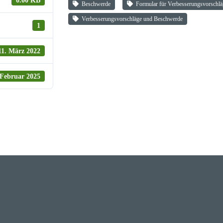
0.00 KB
Beschwerde
Formular für Verbes­se­rungs­vor­sch
Verbes­se­rungs­vor­schläge und Beschwerde
1
11. März 2022
 Februar 2025