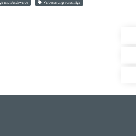
läge und Beschwerde
Verbes­se­rungs­vor­schläge