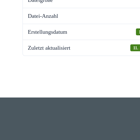
Datei­größe
Datei-Anzahl
Erstel­lungs­datum
Zuletzt aktua­li­siert
11.