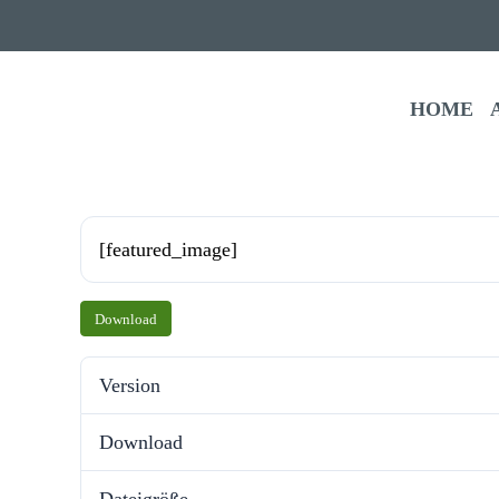
HOME
[featured_​image]
Down­load
Version
Down­load