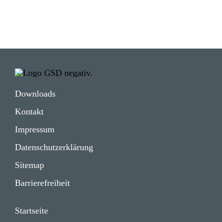
Down­loads
Kontakt
Impressum
Daten­schutz­er­klä­rung
Sitemap
Barrie­re­frei­heit
Start­seite