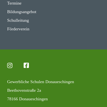
Termine
Bildungs­angebot
Schul­lei­tung
Förder­verein
Gewerb­liche Schulen Donaueschingen
Beet­ho­ven­straße 2a
78166 Donaueschingen