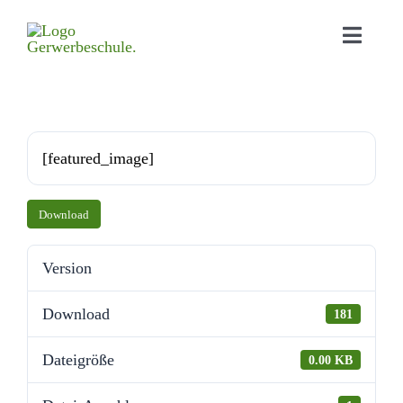
Home
Aktu­elles
[featured_​image]
Bildungs­angebot
Down­load
Orga­ni­sa­tion
Version
Schul­leben
Down­load
181
Down­loads
Datei­größe
0.00 KB
Kontakt