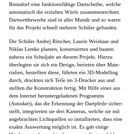
Impressum
Bonn­dorf eine funk­ti­ons­fä­hige Dart­scheibe, welche
auto­ma­tisch die erzielten Würfe zusam­men­rechnet.
Daten­schutz­er­klä­rung
Dart­wett­be­werbe sind in aller Munde und so waren
für das Projekt schnell mehrere Schüler gefunden.
Die Schüler Andrej Ritscher, Laurin Weis­haar und
Niklas Lemke planten, konstru­ierten und bauten
nahezu ein Schul­jahr an diesem Projekt. Hierzu
über­legten sie sich ein Design, berieten über Mate­
ria­lien, bestellten diese, führten ein 3D-Model­ling
durch, druckten sich Teile im 3-Drucker aus und
stellten die Konstruk­tion fertig. Mit Hilfe eines aus
dem Internet herun­ter­ge­la­denen Programms
(Autodart), das die Erken­nung der Dart­pfeile sicher­
stellt, inte­grierten sie drei Kameras, welche sie mit
ange­brachten Licht­quellen so instal­lierten, dass eine
exakte Auswer­tung möglich ist. Es gab einige