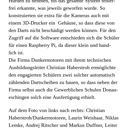
Hürden zu nehmen, bis das gesamte System fehler­
frei erkannte, was jeweils geworfen wurde. So
konstru­ierten sie extra für die Kameras auch mit
einem 3D-Drucker ein Gehäuse, so dass diese von
den Darts nicht beschä­digt werden können. Für den
Zugriff auf die Soft­ware entschieden sich die Schüler
für einen Raspberry Pi, da dieser klein und hand­
lich ist.
Die Firma Dunker­mo­toren mit ihrem tech­ni­schen
Ausbil­dungs­leiter Chris­tian Haber­stroh ermög­lichte
den enga­gierten Schü­lern zwei solcher auto­ma­tisch
zählenden Dart­scheiben zu bauen, so dass neben der
Firma selbst auch die Gewerb­li­chen Schulen Donau­
eschingen solch eine Ausfer­ti­gung erhielt.
Auf dem Foto von links nach rechts: Chris­tian
Haberstroh/​Dunkermotoren, Laurin Weis­haar, Niklas
Lemke, Andrej Ritscher und Markus Duffner, Leiter