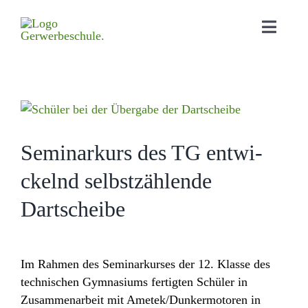
Home
Aktu­elles
Semi­nar­kurs des TG entwi­
Bildungs­angebot
ckelnd selbst­zäh­lende
Orga­ni­sa­tion
Dartscheibe
Schul­leben
Down­loads
Im Rahmen des Semi­nar­kurses der 12. Klasse des
Kontakt
tech­ni­schen Gymna­siums fertigten Schüler in
Zusam­men­ar­beit mit Ametek/​Dunkermotoren in