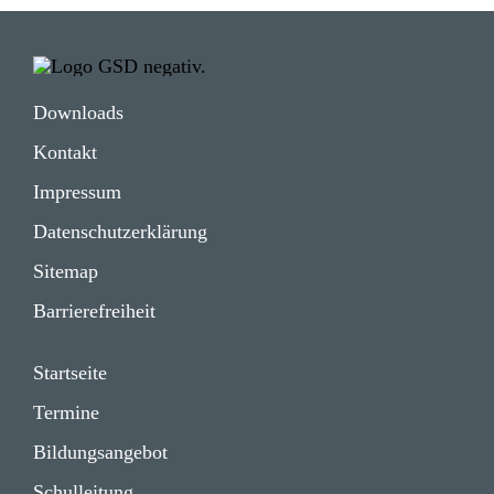
Down­loads
Kontakt
Impressum
Daten­schutz­er­klä­rung
Sitemap
Barrie­re­frei­heit
Start­seite
Termine
Bildungs­angebot
Schul­lei­tung