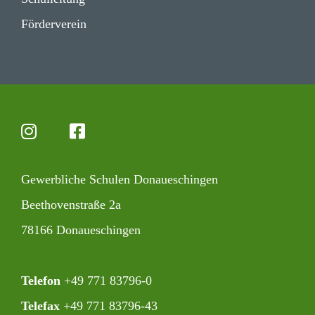
Förder­verein
Gewerb­liche Schulen Donaueschingen
Beet­ho­ven­straße 2a
78166 Donaueschingen
Telefon
+49 771 83796-0‍
Telefax
+49 771 83796-43