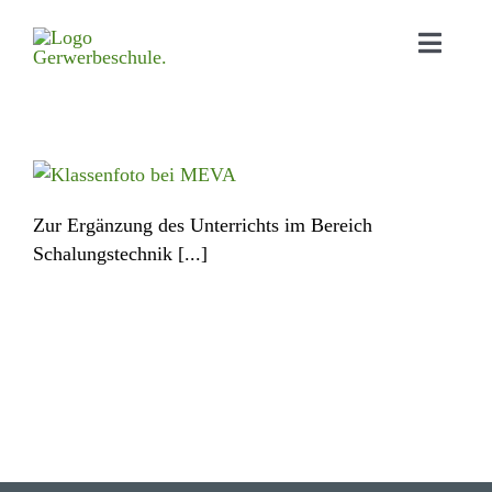
Home
Aktu­elles
Zur Ergänzung des Unterrichts im Bereich
Bildungs­angebot
Schalungstechnik [...]
Orga­ni­sa­tion
Schul­leben
Down­loads
Kontakt