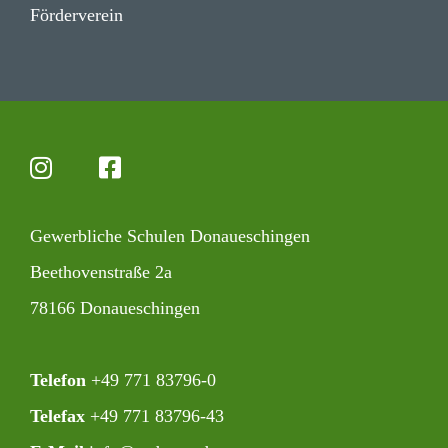
Förder­verein
Gewerb­liche Schulen Donaueschingen
Beet­ho­ven­straße 2a
78166 Donaueschingen
Telefon
+49 771 83796-0‍
Telefax
+49 771 83796-43