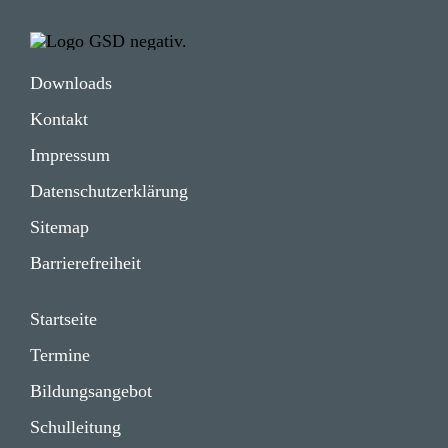
Impressum
Daten­schutz­er­klä­rung
Down­loads
Kontakt
Impressum
Daten­schutz­er­klä­rung
Sitemap
Barrie­re­frei­heit
Start­seite
Termine
Bildungs­angebot
Schul­lei­tung