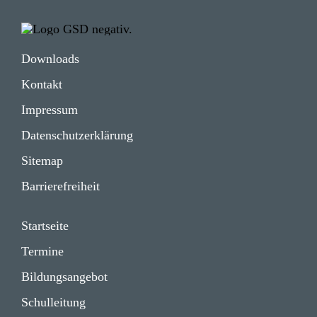
Impressum
Daten­schutz­er­klä­rung
Down­loads
Kontakt
Impressum
Daten­schutz­er­klä­rung
Sitemap
Barrie­re­frei­heit
Start­seite
Termine
Bildungs­angebot
Schul­lei­tung