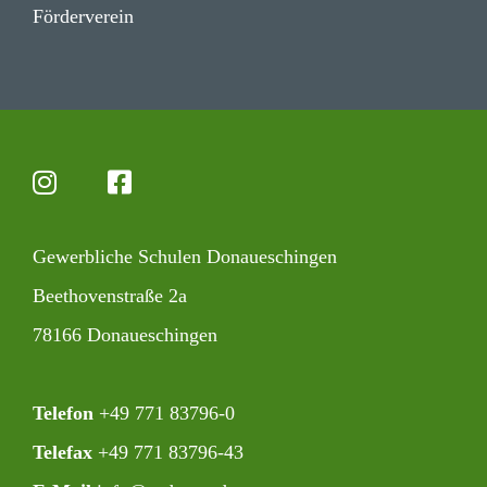
Förder­verein
Gewerb­liche Schulen Donaueschingen
Beet­ho­ven­straße 2a
78166 Donaueschingen
Telefon
+49 771 83796-0‍
Telefax
+49 771 83796-43