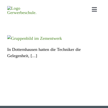
Home
Aktu­elles
In Dotternhausen hatten die Techniker die
Bildungs­angebot
Gelegenheit, [...]
Orga­ni­sa­tion
Schul­leben
Down­loads
Kontakt