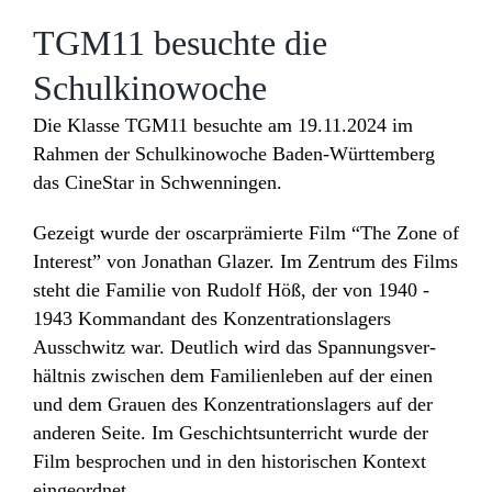
Impressum
TGM11 besuchte die
Daten­schutz­er­klä­rung
Schulkinowoche
Die Klasse TGM11 besuchte am 19.11.2024 im
Rahmen der Schul­ki­no­woche Baden-Würt­tem­berg
das Cine­Star in Schwenningen.
Gezeigt wurde der oscar­prä­mierte Film “The Zone of
Inte­rest” von Jona­than Glazer. Im Zentrum des Films
steht die Familie von Rudolf Höß, der von 1940 -
1943 Komman­dant des Konzen­tra­ti­ons­la­gers
Ausschwitz war. Deut­lich wird das Span­nungs­ver­
hältnis zwischen dem Fami­li­en­leben auf der einen
und dem Grauen des Konzen­tra­ti­ons­la­gers auf der
anderen Seite. Im Geschichts­un­ter­richt wurde der
Film bespro­chen und in den histo­ri­schen Kontext
eingeordnet.