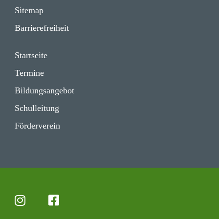
Sitemap
Barrie­re­frei­heit
Start­seite
Termine
Bildungs­angebot
Schul­lei­tung
Förder­verein