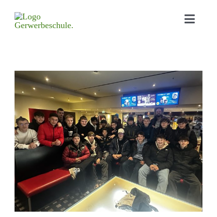
Home
Aktu­elles
Bildungs­angebot
Orga­ni­sa­tion
Schul­leben
Down­loads
Kontakt